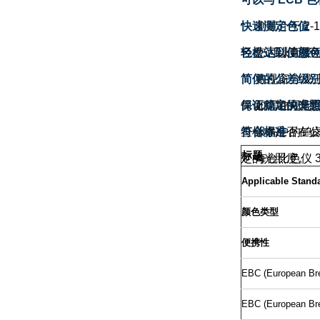
快速测定色值
测量介于
2-1
色盘，以便您
轻松达到佳颜
您可以直接
简便的公差级
将视窗分成
简化并加快理
保证稳定的光
如需在规定
查样本是否在
符合标准
设备中的钨
标题
定的光照度。
每台比色仪
3
Applicable Stand
颜色类型
便携性
EBC (European Bre
EBC (European Bre