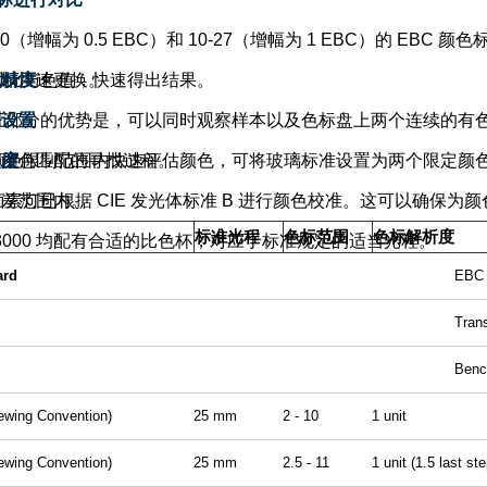
0
（增幅为
0.5 EBC
）和
10-27
（增幅为
1 EBC
）的
EBC
颜色
可以快速更换。
色精度
对比与色值，快速得出结果。
别设置
三部分的优势是，可以同时观察样本以及色标盘上两个连续的有
想颜色匹配的寻找过程。
照度
颜色限制范围内快速评估颜色，可将玻璃标准设置为两个限定颜
公差范围内。
卤素灯已根据
CIE
发光体标准
B
进行颜色校准。这可以确保为颜
标准光程
色标范围
色标解析度
000
均配有合适的比色杯，对应于标准规定的适当光程。
ard
EBC 
Tran
Benc
wing Convention)
25 mm
2 - 10
1 unit
wing Convention)
25 mm
2.5 - 11
1 unit (1.5 last ste