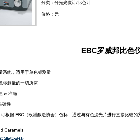
分类：分光光度计/比色计
价格：元
EBC罗威邦比色
量系统，适用于单色标测量
1
2
3
色标测量的一切所需
速
&
准确
准确性
，可根据
EBC
（欧洲酿造协会）色标，通过与有色滤光片进行直接比较的
nd Caramels
标进行对比