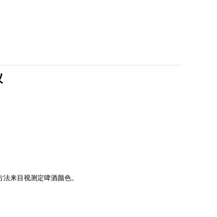
仪
方法来目视测定啤酒颜色。