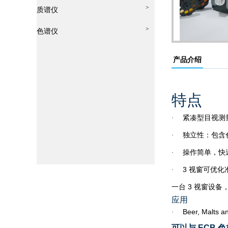
>
质谱仪
>
色谱仪
产品介绍
特点
紧凑型目视测
·
独立性：包含
·
操作简单，快
·
3
视窗可优化
·
一台
3
视窗设备
应用
Beer, Malts a
·
可以与
ECB
色