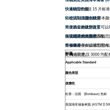
AF 650
快速确定色值
包括
15
片标准
轻松达到佳颜色精度
您可以直接对比样本颜
3
简便的公差级别设置
视窗的优势是，可以
地找到理想的颜色匹配。
保证稳定的光照度
如需在规定颜色限制范
查样本是否在公差范围内
符合标准
设备中的钨卤素灯已根
标题
定的光照度。
每台比色仪
3000
均配
Applicable Standard
颜色类型
便携性
松香
-
法国
(Bordeaux)
色标
美国海军储备树脂
(ASTM D 50