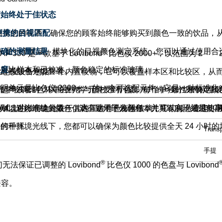
产始终处于佳状态
测量您的啤酒，确保您的顾客始终能够购买到颜色一致的饮品，
便携的目视匹配
准确的测量结果
+
是一个灵活、模块化的目视颜色测定系统。您可以通过使用合
®
AF 330
是一款基于
Lovibond
比色仪
2000+
，以范围为
2 - 
速对比样本和已校准、颜色稳定的标准玻璃。
照度
殊目视颜色分级套装。
比色仪设备包括一个内置棱镜，它可以覆盖样本区和比较区，从
间
照明单元是比色仪
2000+
的一个可选配元件。它是一种标准化
过超声波密封，以防止光学元件受到污染。每个单独分级的标准
光学玻璃比色杯中的样本与预校准有色滤光片的一致性来确定颜
级别（对比连续分级），这有助于区分颜色，并可以实现结果的
境，以进行准确的颜色估测。这对于浅色样本尤其有利。通过使
测试盘的独特之处在于其内置的有色标准玻璃，它们颜色稳定，
ard
EBC A
在何种环境光线下，您都可以确保为颜色比较提供全天
件的干扰。
24
小时的
Trans
手提
®
们无法保证已调整的
Lovibond
比色仪
1000
的色盘与
Lovibond
兼容。