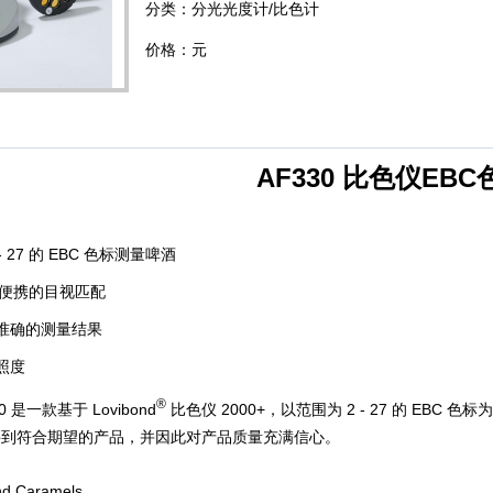
分类：分光光度计/比色计
价格：元
AF330 比色仪EBC
- 27
的
EBC
色标测量啤酒
1
2
3
便携的目视匹配
准确的测量结果
照度
®
30
是一款基于
Lovibond
比色仪
2000+
，以范围为
2 - 27
的
EBC
色标为
买到符合期望的产品，并因此对产品质量充满信心。
nd Caramels