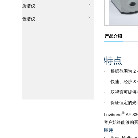
>
质谱仪
>
色谱仪
产品介绍
特点
根据范围为
2 
·
快速、经济
&
·
双视窗可提供
·
保证恒定的光
·
®
Lovibond
AF 3
客户始终能够购
应用
Beer, Malts a
·