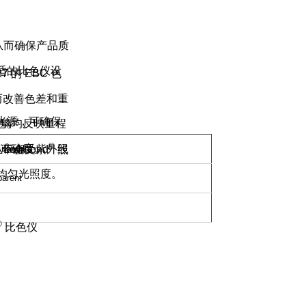
从而确保产品质
适的比色仪设
27
的
EBC
色
而改善色差和重
光源，可确保
玻璃均反映量程
色。
®
高准确度。
用
且不会受紫外线
Lovibond
照
nalytika
均匀光照度。
parent
®
比色仪