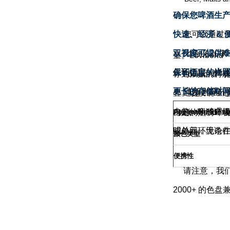
确保您啤酒生
快速、经济
您可以通过
&
双视窗可提供
比色仪
2000
®
量。
Lovibond
备和色盘，快
保证恒定的光
®
标为依据的特
Lovibond
更长的存储时
日光
2000
叠。该棱镜经
通过
25mm
®
内的一个独立
稳定的照明环
Lovibond
Applicable Stand
明单元，无论
或外部环境条
颜色类型
便携性
请注意，我
2000+
的色盘